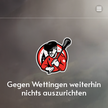
Gegen Wettingen weiterhin
nichts auszurichten