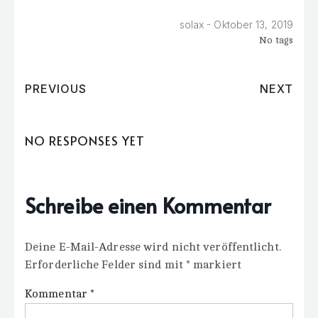
-
solax
Oktober 13, 2019
No tags
PREVIOUS
NEXT
NO RESPONSES YET
Schreibe einen Kommentar
Deine E-Mail-Adresse wird nicht veröffentlicht.
Erforderliche Felder sind mit
*
markiert
Kommentar
*