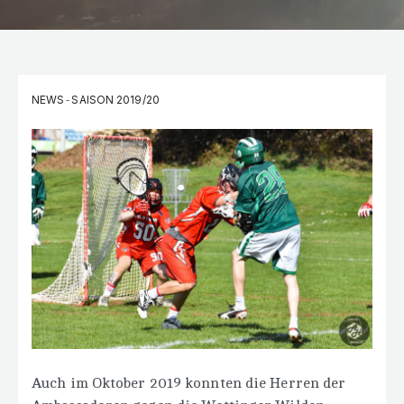
NEWS
SAISON 2019/20
-
Auch im Oktober 2019 konnten die Herren der