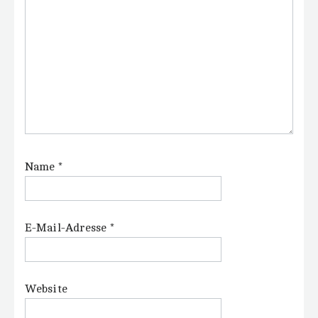
Name
*
E-Mail-Adresse
*
Website