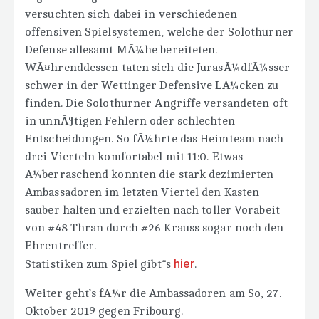
versuchten sich dabei in verschiedenen
offensiven Spielsystemen, welche der Solothurner
Defense allesamt MÃ¼he bereiteten.
WÃ¤hrenddessen taten sich die JurasÃ¼dfÃ¼sser
schwer in der Wettinger Defensive LÃ¼cken zu
finden. Die Solothurner Angriffe versandeten oft
in unnÃ¶tigen Fehlern oder schlechten
Entscheidungen. So fÃ¼hrte das Heimteam nach
drei Vierteln komfortabel mit 11:0. Etwas
Ã¼berraschend konnten die stark dezimierten
Ambassadoren im letzten Viertel den Kasten
sauber halten und erzielten nach toller Vorabeit
von #48 Thran durch #26 Krauss sogar noch den
Ehrentreffer.
hier
Statistiken zum Spiel gibt“s
.
Weiter geht’s fÃ¼r die Ambassadoren am So, 27.
Oktober 2019 gegen Fribourg.